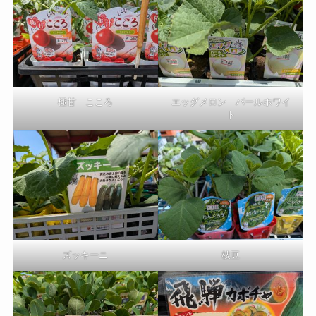
極甘 こころ
エッグメロン パールホワイ
ト
ズッキーニ
枝豆