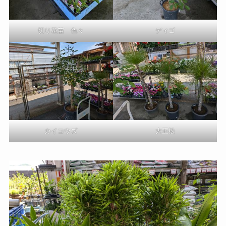
切り花苗 色々
ディゴ
カイコウズ
大王松