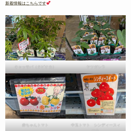
新着情報はこちらです
キャッサバ（タピオカ）
ヤツガシラ
赤ちゃんトマト
中玉トマト シンディースィ
ート