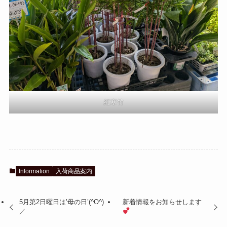
紅寒竹
Information
入荷商品案内
5月第2日曜日は’母の日’(^O^)
新着情報をお知らせします
／