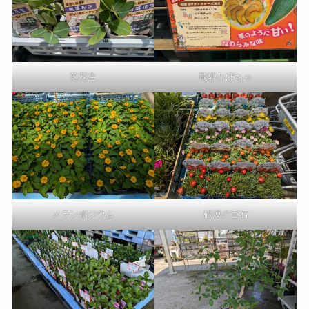
落花生
飛騨かぼちゃ
メランポジウム
砂漠の宝石