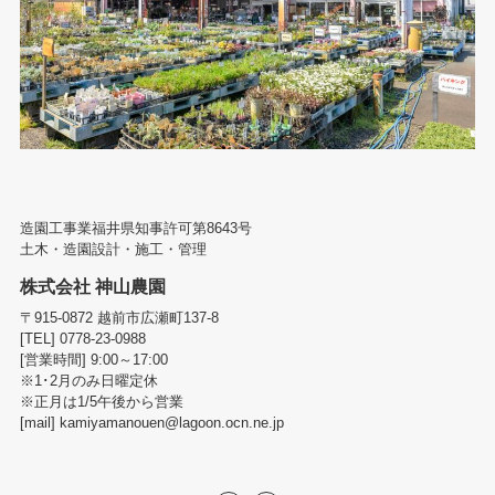
造園工事業福井県知事許可第8643号
土木・造園設計・施工・管理
株式会社 神山農園
〒915-0872 越前市広瀬町137-8
[TEL] 0778-23-0988
[営業時間] 9:00～17:00
※1･2月のみ日曜定休
※正月は1/5午後から営業
[mail] kamiyamanouen@lagoon.ocn.ne.jp