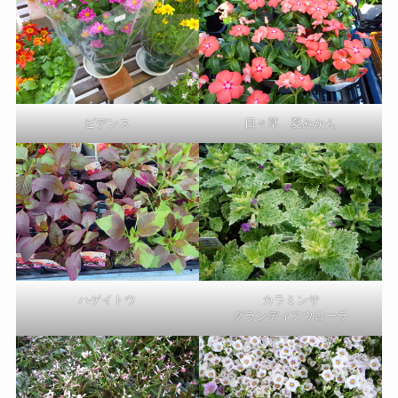
ビデンス
日々草 夏みかん
ハゲイトウ
カラミンサ
グランディフウローラ