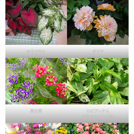
カラジウム
ダリア
美女桜
エピプレナム
ピナツムマーブル