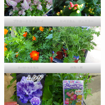
プチロータスジョーイ
ヒペリカム ジュエリー
キバナコスモス
蚊取り草