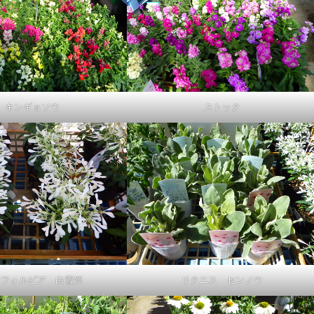
キンギョソウ
ストック
ーフォルビア 白雪姫
リクニス センノウ