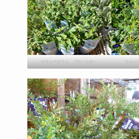
オキシペタラム ブルースター
オルレ