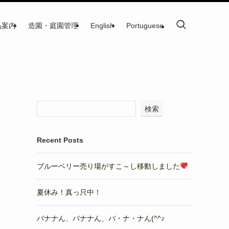
品案内
造園・庭園管理
English
Portuguese
検索
Recent Posts
ブルーベリー売り場がすこ～し移動しました
夏休み！真っ只中！
バナナん、バナナん、バ・ナ・ナん(^^♪