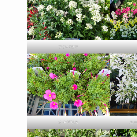
フジバカマ
オキザリス
ユ