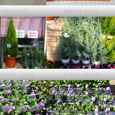
リーガースベコニア
金のなる木 きらめき
ルドクレスト ウィルマ
コニファー サルフレア