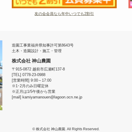
友の会会員なら年中いつでも2割引
造園工事業福井県知事許可第8643号
土木・造園設計・施工・管理
株式会社 神山農園
〒915-0872 越前市広瀬町137-8
[TEL] 0778-23-0988
[営業時間] 9:00～17:00
※1･2月のみ日曜定休
※正月は1/5午後から営業
[mail] kamiyamanouen@lagoon.ocn.ne.jp
©
株式会社 神山農園. All Rights Reserved.