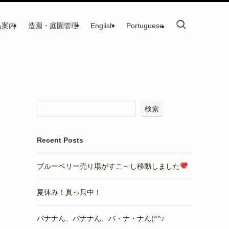
品案内
造園・庭園管理
English
Portuguese
検索
Recent Posts
ブルーベリー売り場がすこ～し移動しました
夏休み！真っ只中！
バナナん、バナナん、バ・ナ・ナん(^^♪